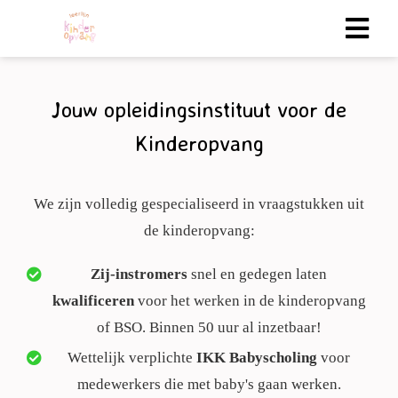
gen
Jouw opleidingsinstituut voor de
 policy
Kinderopvang
We zijn volledig gespecialiseerd in vraagstukken uit
neel
de kinderopvang:
onele
 zijn
Zij-instromers
snel en gedegen laten
kelijk om
kwalificeren
voor het werken in de kinderopvang
bsite te
ken. Ze
of BSO. Binnen 50 uur al inzetbaar!
 gebruikt
Wettelijk verplichte
IKK
Babyscholing
voor
medewerkers die met baby's gaan werken.
uncties en