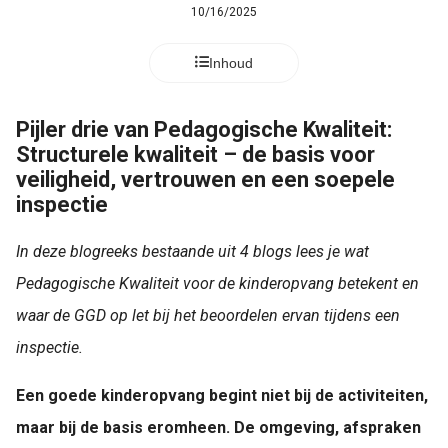
s kan de
10/16/2025
e niet
oneren.
Inhoud
ieken
Pijler drie van Pedagogische Kwaliteit:
ische
Structurele kwaliteit – de basis voor
s worden
veiligheid, vertrouwen en een soepele
kt om
inspectie
em
tie te
elen over
In deze blogreeks bestaande uit 4 blogs lees je wat
drag van
Pedagogische Kwaliteit voor de kinderopvang betekent en
zoeker op
waar de GGD op let bij het beoordelen ervan tijdens een
site.
inspectie.
ing
ingcookies
Een goede kinderopvang begint niet bij de activiteiten,
 gebruikt
maar bij de basis eromheen. De omgeving, afspraken
oekers te