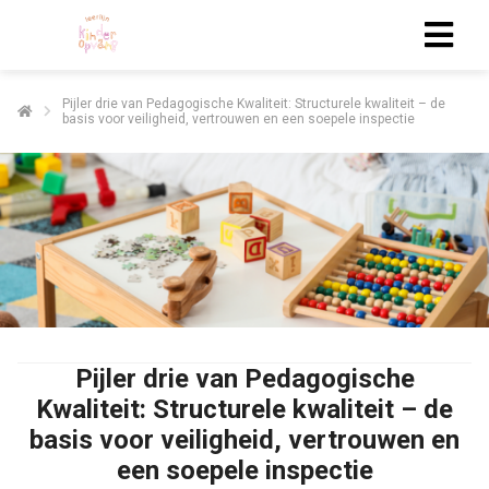
Pijler drie van Pedagogische Kwaliteit: Structurele kwaliteit – de
basis voor veiligheid, vertrouwen en een soepele inspectie
ngen
 policy
oneel
onele
s zijn
kelijk om
bsite te
Pijler drie van Pedagogische
ken. Ze
Kwaliteit: Structurele kwaliteit – de
 gebruikt
basis voor veiligheid, vertrouwen en
asisfuncties
een soepele inspectie
der deze