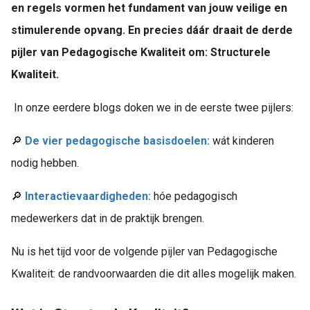
en regels vormen het fundament van jouw veilige en
 op de
e. Hierdoor
stimulerende opvang. En precies dáár draait de derde
 website-
pijler van Pedagogische Kwaliteit om: Structurele
ren
Kwaliteit.
nte
enties
In onze eerdere blogs doken we in de eerste twee pijlers:
gebaseerd
 gedrag van
🔎
De vier pedagogische basisdoelen:
wát kinderen
ezoeker.
nodig hebben.
uren
🔎
Interactievaardigheden:
hóe pedagogisch
medewerkers dat in de praktijk brengen.
Nu is het tijd voor de volgende pijler van Pedagogische
Kwaliteit: de randvoorwaarden die dit alles mogelijk maken.