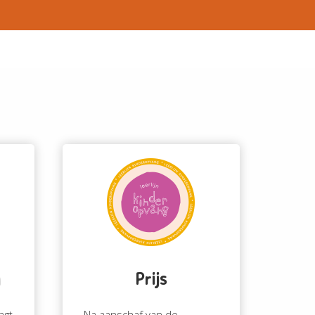
g
Prijs
agt
Na aanschaf van de