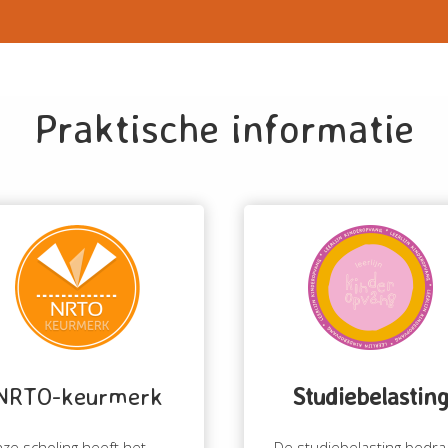
Praktische informatie
NRTO-keurmerk
Studiebelastin
ze scholing heeft het
De studiebelasting bedra