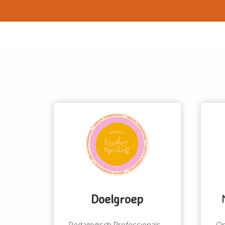
Doelgroep
Pedagogisch Professionals
On