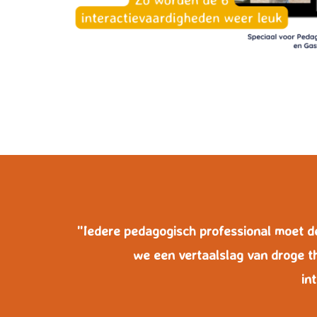
an deze
ezoeker.
orkeuren
slaan
''Iedere pedagogisch professional moet 
we een vertaalslag van droge t
in