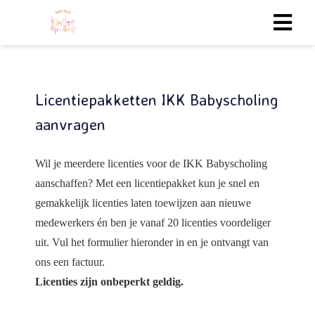
gen
Licentiepakketten IKK Babyscholing
 policy
aanvragen
Wil je meerdere licenties voor de IKK Babyscholing
neel
aanschaffen? Met een licentiepakket kun je snel en
onele
gemakkelijk licenties laten toewijzen aan nieuwe
 zijn
kelijk om
medewerkers én ben je vanaf 20 licenties voordeliger
bsite te
uit. Vul het formulier hieronder in en je ontvangt van
ken. Ze
ons een factuur.
 gebruikt
Licenties zijn onbeperkt geldig.
uncties en