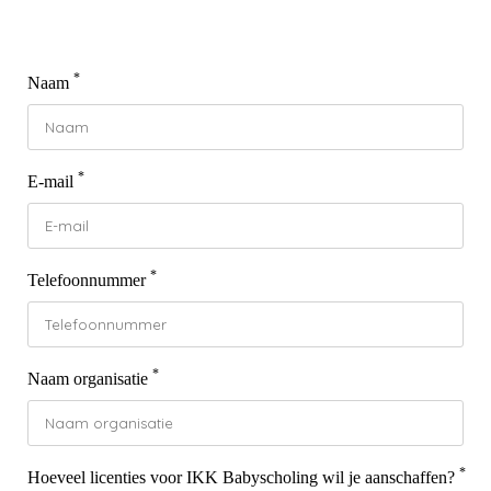
 deze
s kan de
 niet
*
Naam
oneren.
eken
ische
*
E-mail
s worden
kt om
em
tie te
*
Telefoonnummer
elen over
drag van
zoeker op
*
Naam organisatie
site.
ng
ingcookies
*
Hoeveel licenties voor IKK Babyscholing wil je aanschaffen?
 gebruikt